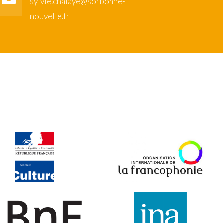
sylvie.chalaye@sorbonne-
nouvelle.fr