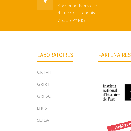
Sorbonne Nouvelle
4, rue des irlandais
75005 PARIS
LABORATOIRES
PARTENAIRES
CRTHT
GRIRT
GRPSC
LIRIS
SEFEA