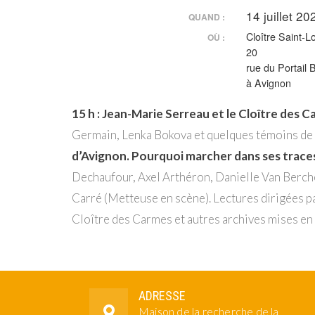
14 juillet 2
QUAND :
Cloître Saint-L
OÙ :
20
rue du Portail 
à Avignon
15 h : Jean-Marie Serreau et le Cloître des
Germain, Lenka Bokova et quelques témoins de 
d’Avignon. Pourquoi marcher dans ses traces
Dechaufour, Axel Arthéron, Danielle Van Berche
Carré (Metteuse en scène). Lectures dirigées p
Cloître des Carmes et autres archives mises en 
ADRESSE
Maison de la recherche de la