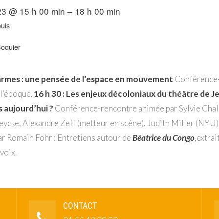
023 @ 15 h 00 min – 18 h 00 min
ouis
Boquier
 Carmes : une pensée de l’espace en mouvement
Conférence-
l’époque.
16 h 30 : Les enjeux décoloniaux du théâtre de J
 aujourd’hui ?
Conférence-rencontre animée par Sylvie Chal
ycke, Alexandre Zeff (metteur en scène), Judith Miller (NYU)
ar Romain Fohr : Entretiens autour de
Béatrice du Congo
,extra
voix.
CONTACT