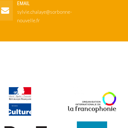
EMAIL
sylvie.chalaye@sorbonne-
nouvelle.fr