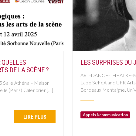
 :QUELLES
LES SURPRISES DU 
S DE LA SCÈNE ?
ART-DANCE-THEATRE-MU
Labo SeFeA and UFR Arts e
25 Salle Athéna – Maison
Bordeaux Montaigne, Univer
le (Paris) Calendrier […]
Appels à communication
LIRE PLUS