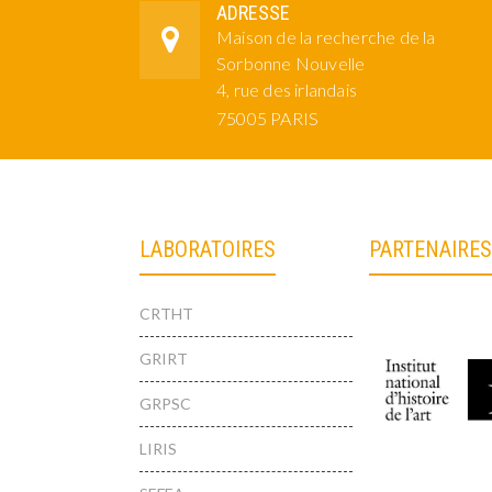
ADRESSE
Maison de la recherche de la
Sorbonne Nouvelle
4, rue des irlandais
75005 PARIS
LABORATOIRES
PARTENAIRES
CRTHT
GRIRT
GRPSC
LIRIS