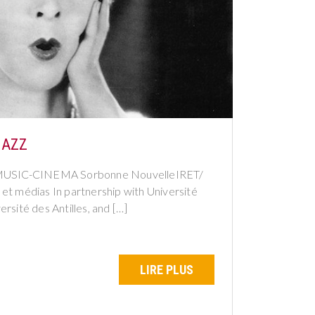
JAZZ
SIC-CINEMA Sorbonne NouvelleIRET/
t médias In partnership with Université
sité des Antilles, and […]
LIRE PLUS