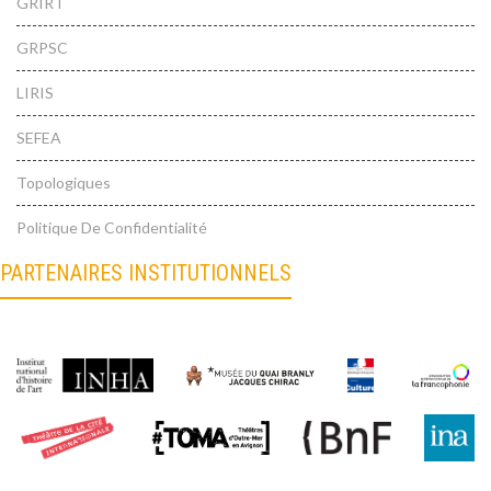
GRIRT
GRPSC
LIRIS
SEFEA
Topologiques
Politique De Confidentialité
PARTENAIRES INSTITUTIONNELS