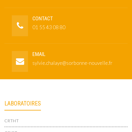
CONTACT
01 55 43 08 80
EMAIL
sylvie.chalaye@sorbonne-nouvelle.fr
LABORATOIRES
CRTHT