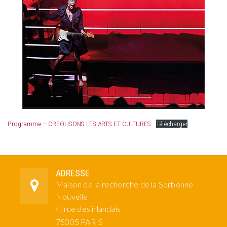
Programme – CREOLISONS LES ARTS ET CULTURES
Télécharger
ADRESSE
Maison de la recherche de la Sorbonne
Nouvelle
4, rue des irlandais
75005 PARIS