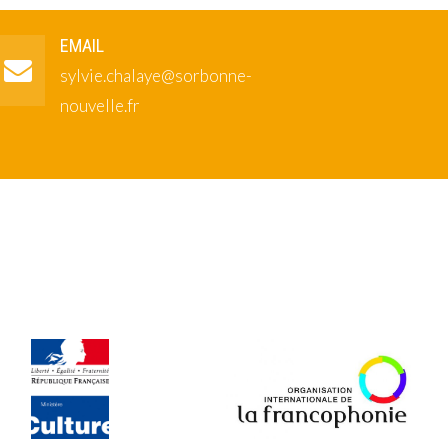
EMAIL
sylvie.chalaye@sorbonne-
nouvelle.fr