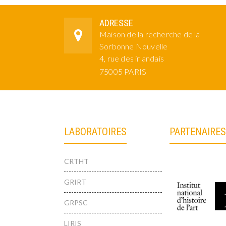
ADRESSE
Maison de la recherche de la
Sorbonne Nouvelle
4, rue des irlandais
75005 PARIS
LABORATOIRES
PARTENAIRES
CRTHT
GRIRT
GRPSC
LIRIS